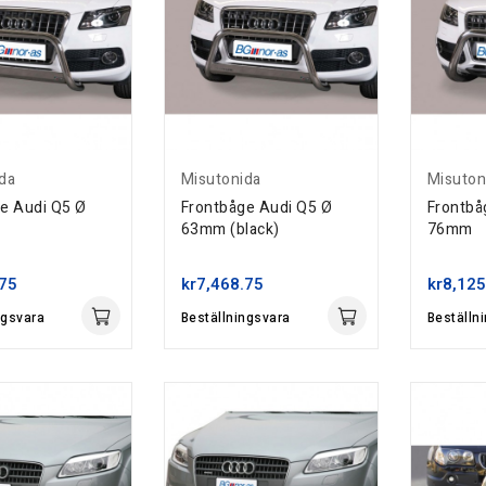
da
Misutonida
Misuton
e Audi Q5 Ø
Frontbåge Audi Q5 Ø
Frontbå
63mm (black)
76mm
.75
kr7,468.75
kr8,125
ngsvara
Beställningsvara
Beställn