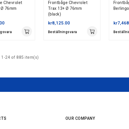
e Chevrolet
Frontbåge Chevrolet
Frontbå
+ Ø 76mm
Trax 13+ Ø 76mm
Berling
(black)
.00
kr8,125.00
kr7,468
ngsvara
Beställningsvara
Beställn
1-24 of 885 item(s)
CTS
OUR COMPANY