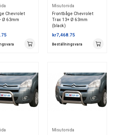
ida
Misutonida
ge Chevrolet
Frontbåge Chevrolet
3+ Ø 63mm
Trax 13+ Ø 63mm
(black)
.75
kr7,468.75
ingsvara
Beställningsvara
ida
Misutonida