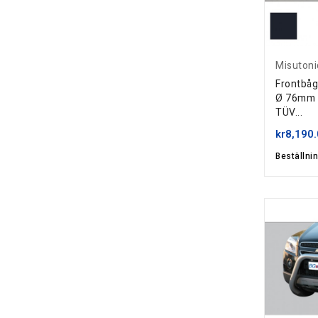
Misutoni
Frontbå
Ø 76mm (
TÜV...
kr8,190
Beställni