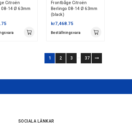
ge Citroën
Frontbåge Citroën
o 08-14 Ø 63mm
Berlingo 08-14 Ø 63mm
(black)
.75
kr7,468.75
ingsvara
Beställningsvara
…
1
2
3
37
SOCIALA LÄNKAR