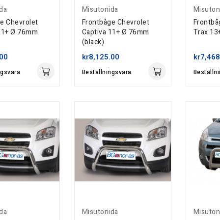
da
Misutonida
Misuton
e Chevrolet
Frontbåge Chevrolet
Frontbå
 11+ Ø 76mm
Captiva 11+ Ø 76mm
Trax 1
(black)
.00
kr8,125.00
kr7,468
ngsvara
Beställningsvara
Beställn
da
Misutonida
Misuton