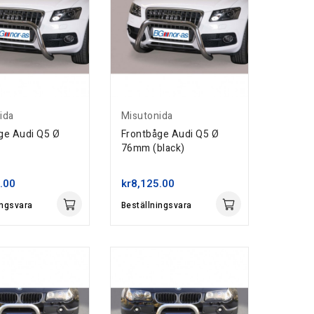
ida
Misutonida
ge Audi Q5 Ø
Frontbåge Audi Q5 Ø
76mm (black)
.00
kr8,125.00
ingsvara
Beställningsvara