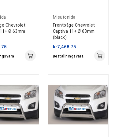
ida
Misutonida
ge Chevrolet
Frontbåge Chevrolet
 11+ Ø 63mm
Captiva 11+ Ø 63mm
(black)
.75
kr7,468.75
ingsvara
Beställningsvara