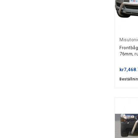
Misutoni
Frontbåg
76mm, rus
kr7,468
Beställni