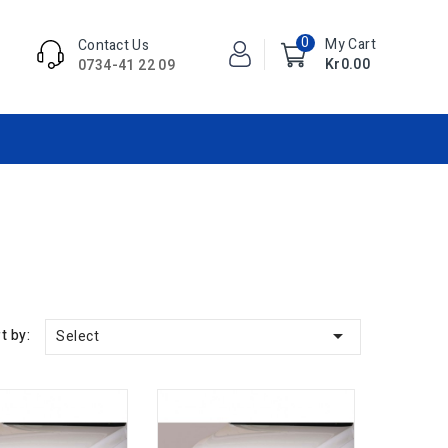
0
My Cart
Contact Us
Kr0.00
0734-41 22 09

t by:
Select