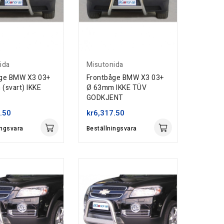
ida
Misutonida
åge BMW X3 03+
Frontbåge BMW X3 03+
(svart) IKKE
Ø 63mm IKKE TÜV
GODKJENT
.50
kr6,317.50
ingsvara
Beställningsvara