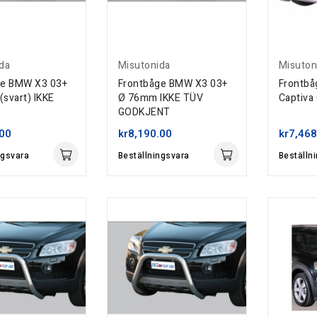
da
Misutonida
Misuton
ge BMW X3 03+
Frontbåge BMW X3 03+
Frontbå
svart) IKKE
Ø 76mm IKKE TÜV
Captiva
GODKJENT
.00
kr8,190.00
kr7,468
ngsvara
Beställningsvara
Beställn