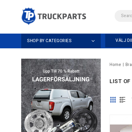
VÄLJ D
SHOP BY CATEGORIES
Home
Br
LIST O