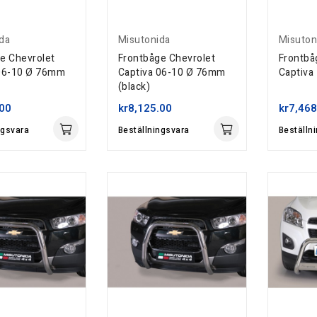
da
Misutonida
Misuton
e Chevrolet
Frontbåge Chevrolet
Frontbå
 06-10 Ø 76mm
Captiva 06-10 Ø 76mm
Captiva
(black)
.00
kr8,125.00
kr7,468
ngsvara
Beställningsvara
Beställn