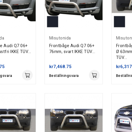
da
Misutonida
Misuton
e Audi Q7 06+
Frontbåge Audi Q7 06+
Frontb
tfri IKKE TÜV...
76mm, svart IKKE TÜV...
Ø 63mm 
TÜV...
.75
kr7,468.75
kr6,317
ngsvara
Beställningsvara
Beställn