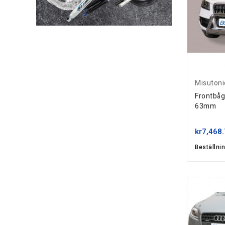
Misutoni
Frontbåg
63mm
kr7,468
Beställni